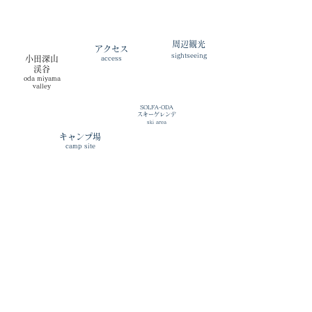
周辺観光
​
アクセス
sightseeing
小田深山
access
渓谷
​oda miyama
valley
SOLFA-ODA
スキーゲレンデ
ski area
​
キャンプ場
​camp site