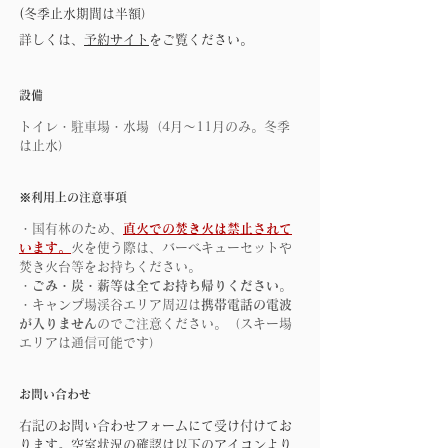
(冬季止水期間は半額）
​詳しくは、
予約サイト
をご覧ください。
​設備
トイレ・駐車場・水場（4月〜11月のみ。冬季
は止水）
​※利用上の注意事項
・国有林のため、
直火での焚き火は禁止されて
います。
火を使う際は、バーベキューセットや
焚き火台等をお持ちください。
・
ごみ・炭・薪等は全てお持ち帰りください
。
・
キャンプ場渓谷エリア周辺は
携帯電話の電波
が入りません
のでご注意ください。（スキー場
エリアは通信可能です）
​お問い合わせ
右記のお問い合わせフォームにて受け付けてお
ります。空室状況の確認は以下のアイコンより