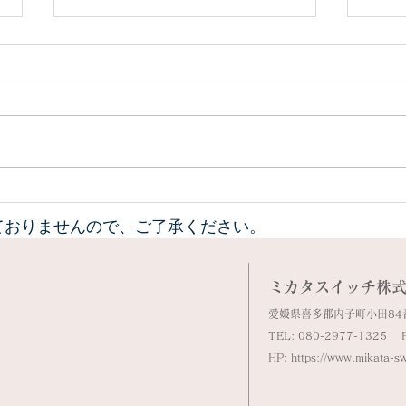
小田深山紅葉情報11/21
小田
ておりませんので、ご了承ください。
ミカタスイッチ株
愛媛県喜多郡内子町小田84
​TEL: 080-2977-1325 
​HP:
https://www.mikata-s