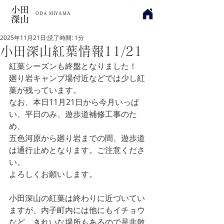
小田
​ODA MIYAMA
深山
2025年11月21日
読了時間: 1分
小田深山紅葉情報11/21
紅葉シーズンも終盤となりました！
廻り岩キャンプ場付近などでは少し紅
葉が残っています。
なお、本日11月21日から今月いっぱ
い、平日のみ、遊歩道補修工事のた
め、
五色河原から廻り岩までの間、遊歩道
は通行止めとなります。ご注意くださ
い。
よろしくお願いします。
小田深山の紅葉は終わりに近づいてい
ますが、内子町内には他にもイチョウ
など、きれいな場所もあるので是非散