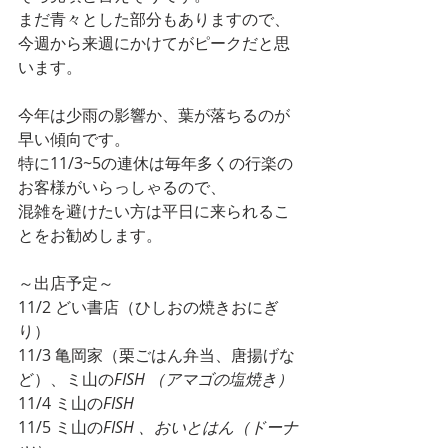
まだ青々とした部分もありますので、
今週から来週にかけてがピークだと思
います。
今年は少雨の影響か、葉が落ちるのが
早い傾向です。
特に11/3~5の連休は毎年多くの行楽の
お客様がいらっしゃるので、
混雑を避けたい方は平日に来られるこ
とをお勧めします。
～出店予定～
11/2 どい書店（ひしおの焼きおにぎ
り）
11/3 亀岡家（栗ごはん弁当、唐揚げな
ど）、ミ山の
FISH （アマゴの塩焼き）
11/4 ミ山の
FISH 
11/5 ミ山の
FISH 、おいとはん（ドーナ