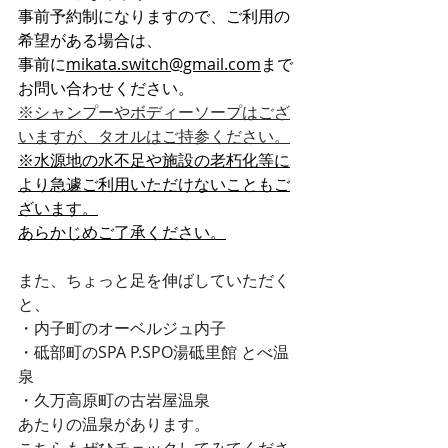
事前予約制になりますので、ご利用の
希望がある場合は、
事前に
mikata.switch@gmail.com
まで
お問い合わせください。
※
シャンプーやボディーソープはござ
いますが、タオルはご持参ください。
※水源地の水不足や施設の老朽化等に
より急遽ご利用いただけないこともご
ざいます。
​あらかじめご了承ください。
また、ちょっと足を伸ばしていただく
と、
・内子町のオーベルジュ内子
・砥部町のSPA P.SPO湯砥里館 とべ温
泉
・久万高原町の古岩屋温泉
あたりの温泉があります。