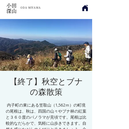
小田
​ODA MIYAMA
深山
【終了】秋空とブナ
の森散策
内子町の東にある笠取山（1,562ｍ）の町境
の尾根は、秋は、四国の山々やブナ林の紅葉
と３６０度のパノラマが見頃です。尾根は比
較的なだらかで、気軽に山歩きできます。自