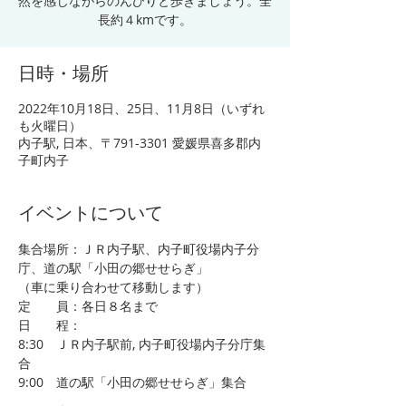
然を感じながらのんびりと歩きましょう。全
日時・場所
2022年10月18日、25日、11月8日（いずれ
も火曜日）
内子駅, 日本、〒791-3301 愛媛県喜多郡内
子町内子
イベントについて
集合場所：ＪＲ内子駅、内子町役場内子分
庁、道の駅「小田の郷せせらぎ」
（車に乗り合わせて移動します）
定　　員：各日８名まで
日　　程：
8:30　ＪＲ内子駅前, 内子町役場内子分庁集
合
9:00　道の駅「小田の郷せせらぎ」集合