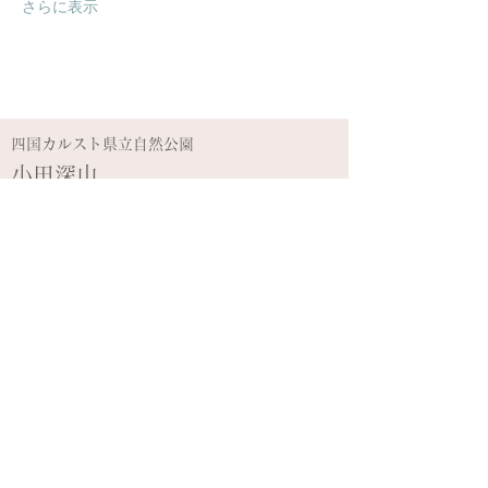
さらに表示
​四国カルスト県立自然公園
​小田深山
小田深山渓谷
小田深山キャンプ場
周辺観光情報
アクセス
​SOL-FA ODA スキーゲレンデ
​
プライバシーポリシー
ミカタスイッチ株式会社
愛媛県喜多郡内子町小田84番地
​TEL:
080-2977-1325
FAX:
0892-58-9065