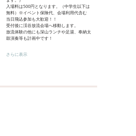
入場料は500円となります。（中学生以下は
無料）※イベント保険代、会場利用代含む
当日飛込参加も大歓迎！！
受付後に渓谷放流会場へ移動します。
放流体験の他にも深山ランチや足湯、奉納太
鼓演奏等も計画中です！
さらに表示
​四国カルスト県立自然公園
​小田深山
小田深山渓谷
小田深山キャンプ場
周辺観光情報