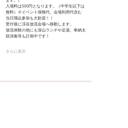
入場料は500円となります。（中学生以下は
無料）※イベント保険代、会場利用代含む
当日飛込参加も大歓迎！！
受付後に渓谷放流会場へ移動します。
放流体験の他にも深山ランチや足湯、奉納太
鼓演奏等も計画中です！
さらに表示
​四国カルスト県立自然公園
​小田深山
小田深山渓谷
小田深山キャンプ場
周辺観光情報