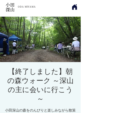
小田
​ODA MIYAMA
深山
【終了しました】朝
の森ウォーク ～深山
の主に会いに行こう
～
小田深山の森をのんびりと楽しみながら散策