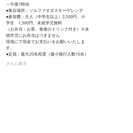
～午後1時頃
●集合場所：ソルファオダスキーゲレンデ
●参加費：大人（中学生以上）2,500円、小
学生　1,500円、未就学児無料
（お弁当・お茶、食後のドリンク付き）※未
就学児にお弁当はつきません
現地にて現金でお支払いをお願いいたしま
す。
●定員：最大20名程度（最小催行人数10名）
さらに表示
​四国カルスト県立自然公園
​小田深山
小田深山渓谷
小田深山キャンプ場