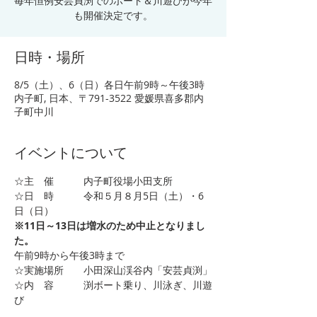
毎年恒例安芸貞渕でのボート＆川遊びが今年
も開催決定です。
日時・場所
8/5（土）、6（日）各日午前9時～午後3時
内子町, 日本、〒791-3522 愛媛県喜多郡内
子町中川
イベントについて
☆主　催　　　内子町役場小田支所
☆日　時　　　令和５月８月5日（土）・6
日（日）
※11日～13日は増水のため中止となりまし
た。
午前9時から午後3時まで
☆実施場所　　小田深山渓谷内「安芸貞渕」
☆内　容　　　渕ボート乗り、川泳ぎ、川遊
び