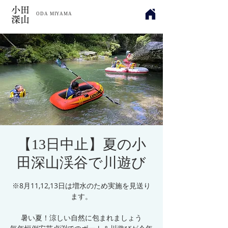
小田
​ODA MIYAMA
深山
【13日中止】夏の小
田深山渓谷で川遊び
※8月11,12,13日は増水のため実施を見送り
ます。
暑い夏！涼しい自然に包まれましょう