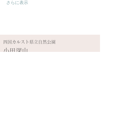
さらに表示
​四国カルスト県立自然公園
​小田深山
小田深山渓谷
小田深山キャンプ場
周辺観光情報
アクセス
​SOL-FA ODA スキーゲレンデ
​
プライバシーポリシー
ミカタスイッチ株式会社
愛媛県喜多郡内子町小田84番地
​TEL:
080-2977-1325
FAX:
0892-58-9065